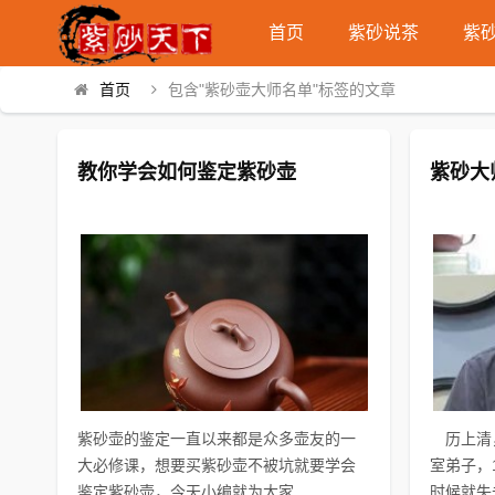
首页
紫砂说茶
紫
首页
包含"紫砂壶大师名单"标签的文章
教你学会如何鉴定紫砂壶
紫砂大
紫砂壶的鉴定一直以来都是众多壶友的一
历上清
大必修课，想要买紫砂壶不被坑就要学会
室弟子，
鉴定紫砂壶，今天小编就为大家...
时候就失