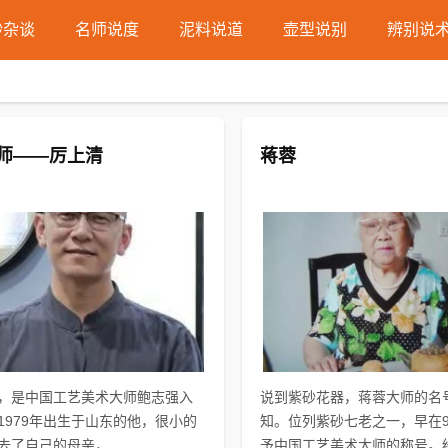
砂杂谈
名师说度
泥料说道
壶型说别
辨别说
师——厉上清
蒋蓉
，是中国工艺美术大师鲍志强入
说到紫砂花器，蒋蓉大师的名
1979年出生于山东的他，很小的
知。位列紫砂七老之一，早在9
去了自己的母亲，...
予中国工艺美术大师的称号。经.