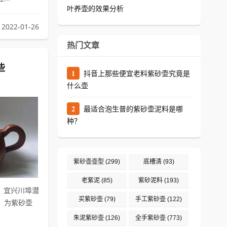
叶养壶的效果分析
2022-01-26
热门文章
些
1
抖音上那些便宜老料紫砂壶究竟是
什么壶
2
最适合泡生普的紫砂壶泥料是哪
种？
紫砂壶壶型
(299)
底槽清
(93)
老紫泥
(85)
紫砂泥料
(193)
凤，宜兴川埠潜
买紫砂壶
(79)
手工紫砂壶
(122)
，为紫砂壶
朱泥紫砂壶
(126)
全手紫砂壶
(773)