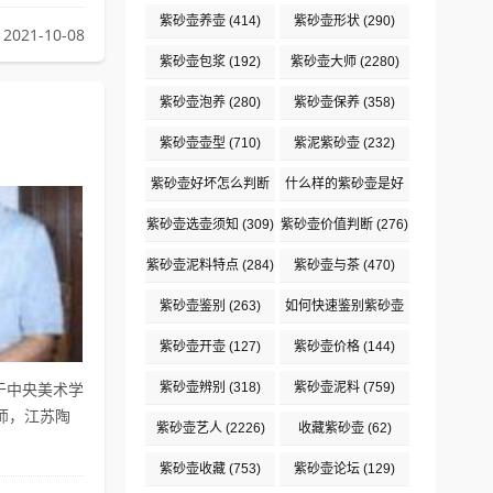
紫砂壶养壶
(414)
紫砂壶形状
(290)
2021-10-08
紫砂壶包浆
(192)
紫砂壶大师
(2280)
紫砂壶泡养
(280)
紫砂壶保养
(358)
紫砂壶壶型
(710)
紫泥紫砂壶
(232)
紫砂壶好坏怎么判断
什么样的紫砂壶是好
(189)
壶
(121)
紫砂壶选壶须知
(309)
紫砂壶价值判断
(276)
紫砂壶泥料特点
(284)
紫砂壶与茶
(470)
紫砂壶鉴别
(263)
如何快速鉴别紫砂壶
(105)
紫砂壶开壶
(127)
紫砂壶价格
(144)
紫砂壶辨别
(318)
紫砂壶泥料
(759)
业于中央美术学
师，江苏陶
紫砂壶艺人
(2226)
收藏紫砂壶
(62)
紫砂壶收藏
(753)
紫砂壶论坛
(129)