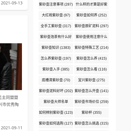
2021-09-13
紫砂壶注意事项
(287)
什么样的才算是好紫
砂壶
(83)
大红袍紫砂壶
(97)
紫砂壶如何养
(252)
全手工紫砂壶
(317)
紫砂壶原矿泥料
(297)
紫砂壶泡茶有什么好
紫砂壶使用注意什么
处
(93)
(92)
紫砂壶知识
(1383)
紫砂壶特殊工艺
(214)
怎么养紫砂壶
(197)
紫砂壶怎么养
(415)
紫砂壶入手
(385)
紫砂壶怎么看
(116)
底槽清紫砂壶
(70)
宜兴紫砂壶
(275)
紫砂壶泥料好坏
(202)
紫砂壶怎么开壶
(141)
民主同盟盟
紫砂壶大师名单
紫砂壶市场价位
(259)
兴市优秀陶
(2128)
如何辨别紫砂壶
(123)
紫砂杯
(355)
紫砂壶如何选购
(127)
紫砂壶怎么挑选
(315)
2021-09-11