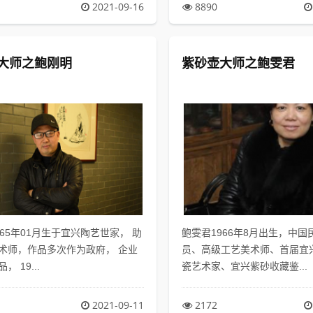
2021-09-16
8890
大师之鲍刚明
紫砂壶大师之鲍雯君
965年01月生于宜兴陶艺世家， 助
鲍雯君1966年8月出生，中国
术师，作品多次作为政府， 企业
员、高级工艺美术师、首届宜
 19...
瓷艺术家、宜兴紫砂收藏鉴...
2021-09-11
2172