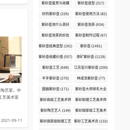
紫砂壶鉴赏与收藏
紫砂壶造型
(317)
(148)
好的紫砂壶
(226)
紫砂壶使用方法
(82)
紫砂壶泡什么茶好
紫砂壶泡茶
(634)
(165)
紫砂壶泡茶的好处
紫砂壶制作过程
(67)
(172)
紫砂壶经典壶型
(181)
紫砂壶
(1491)
紫砂壶收藏价值
(557)
原矿紫砂壶
(1129)
紫砂壶工艺
(648)
江苏宜兴紫砂壶
(200)
半手紫砂壶
(270)
林成浩紫砂壶
(77)
圆器紫砂壶
(171)
紫砂壶大师排名大全
年陶艺家，中
工艺美术家
(2132)
紫砂高级工艺美术师
紫砂助理工艺美术师
(306)
(288)
紫砂陶艺艺人
(149)
紫砂国家级工艺美术
师
(318)
2021-09-11
紫砂国家级助理工艺
紫砂工艺美术员
(132)