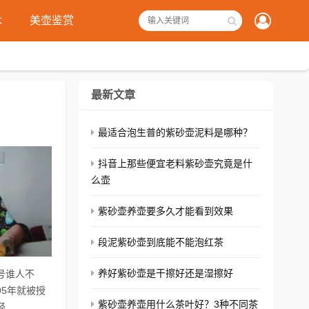
术
美壶鉴赏
最新文章
最适合泡生普的紫砂壶泥料是哪种？
抖音上那些便宜老料紫砂壶究竟是什
么壶
紫砂壶养壶要多久才能看到效果
段泥紫砂壶到底能不能泡红茶
养好紫砂壶是干擦好还是湿擦好
号谁人不
5年就被授
紫砂壶养壶用什么茶叶好？3种不同茶
..