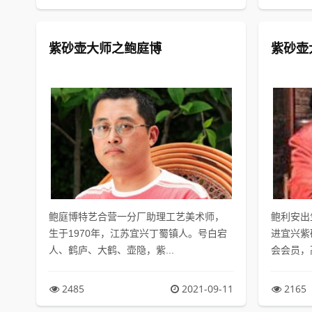
紫砂壶大师之鲍庭博
紫砂壶
鲍庭博特艺合营一分厂助理工艺美术师，
鲍利安出
生于1970年，江苏宜兴丁蜀镇人。号白宕
进宜兴紫
人、鹤庐、大鹤、壶隐，紫...
会会员，高
2485
2021-09-11
2165