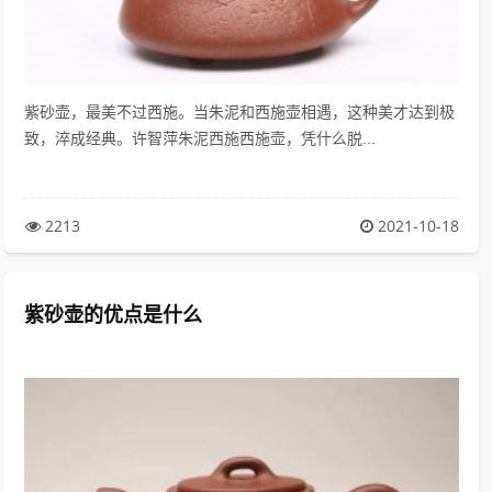
紫砂壶，最美不过西施。当朱泥和西施壶相遇，这种美才达到极
致，淬成经典。许智萍朱泥西施西施壶，凭什么脱...
2213
2021-10-18
紫砂壶的优点是什么