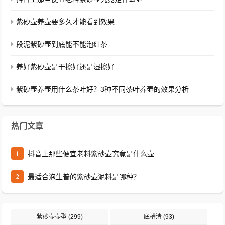
紫砂壶养壶要多久才能看到效果
段泥紫砂壶到底能不能泡红茶
养好紫砂壶是干擦好还是湿擦好
紫砂壶养壶用什么茶叶好？3种不同茶叶养壶的效果分析
热门文章
1
抖音上那些便宜老料紫砂壶究竟是什么壶
2
最适合泡生普的紫砂壶泥料是哪种？
紫砂壶壶型
(299)
底槽清
(93)