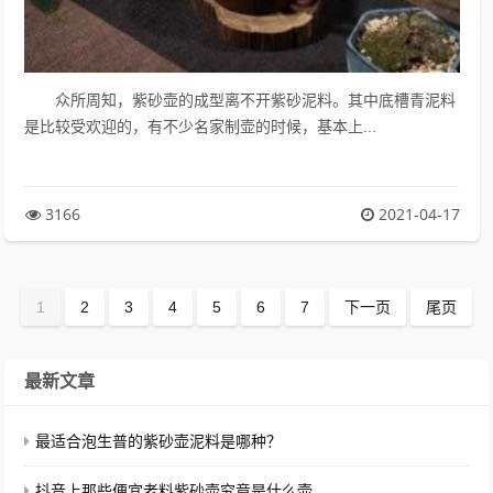
众所周知，紫砂壶的成型离不开紫砂泥料。其中底槽青泥料
是比较受欢迎的，有不少名家制壶的时候，基本上...
3166
2021-04-17
1
2
3
4
5
6
7
下一页
尾页
最新文章
最适合泡生普的紫砂壶泥料是哪种？
抖音上那些便宜老料紫砂壶究竟是什么壶