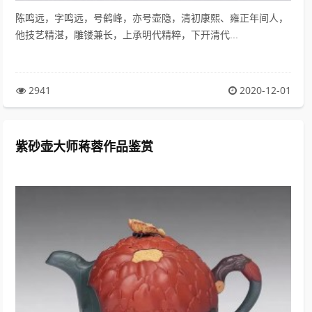
陈鸣远，字鸣远，号鹤峰，亦号壶隐，清初康熙、雍正年间人，
他技艺精湛，雕镂兼长，上承明代精粹，下开清代...
2941
2020-12-01
紫砂壶大师蒋蓉作品鉴赏