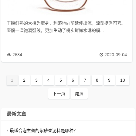
丰腴鲜熟的大桃为壶身，利落地向前延伸出流，流型挺秀可喜。
壶腹一溜饱满弧线，更加生动了桃实鲜嫩水淋的模...
2684
2020-09-04
1
2
3
4
5
6
7
8
9
10
下一页
尾页
最新文章
最适合泡生普的紫砂壶泥料是哪种？