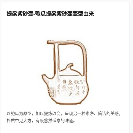
提梁紫砂壶-匏瓜提梁紫砂壶壶型由来
以匏瓜为原型，加以提炼改变，呈现另一种素净、简洁的美感，
朴质中见大方，有股悠然适意的味道。...