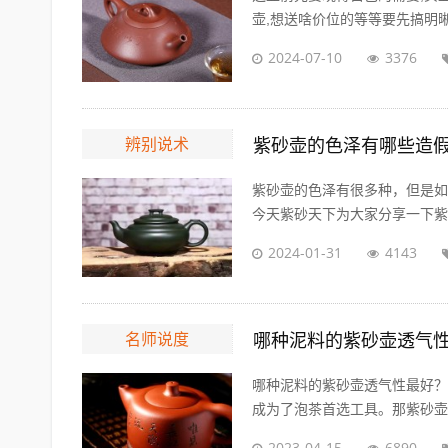
壶,想送啥价位的等等要先搞明晰。
2024-07-10
3376
辨别说术
紫砂壶的色泽有哪些造
紫砂壶的色泽有很多种，但是如
今天紫砂天下为大家分享一下紫砂
2024-01-31
4143
名师说度
哪种泥料的紫砂壶透气
哪种泥料的紫砂壶透气性最好？
成为了泡茶首选工具。那紫砂壶的
2023-04-15
6890