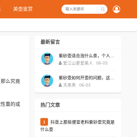
术
美壶鉴赏
最新留言
紫砂壶适合泡什么茶，个人觉得是个伪命题，茶壶本来就是泡茶的，没有什么适合不适合
爱江山更爱美人
06-03
紫砂壶如何开壶的问题，这篇文章说的很详细很有道理，赞一个
，那么究竟
天黑黑
06-03
泥性重的或
热门文章
1
抖音上那些便宜老料紫砂壶究竟是
什么壶