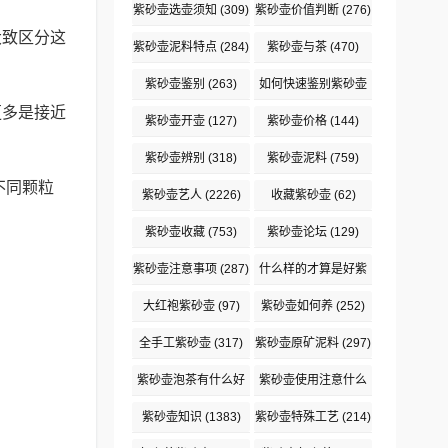
(189)
壶
(121)
紫砂壶选壶须知
(309)
紫砂壶价值判断
(276)
大致区分这
紫砂壶泥料特点
(284)
紫砂壶与茶
(470)
紫砂壶鉴别
(263)
如何快速鉴别紫砂壶
更多是接近
(105)
紫砂壶开壶
(127)
紫砂壶价格
(144)
紫砂壶辨别
(318)
紫砂壶泥料
(759)
不同颗粒
紫砂壶艺人
(2226)
收藏紫砂壶
(62)
紫砂壶收藏
(753)
紫砂壶论坛
(129)
紫砂壶注意事项
(287)
什么样的才算是好紫
砂壶
(83)
大红袍紫砂壶
(97)
紫砂壶如何养
(252)
全手工紫砂壶
(317)
紫砂壶原矿泥料
(297)
紫砂壶泡茶有什么好
紫砂壶使用注意什么
处
(93)
(92)
紫砂壶知识
(1383)
紫砂壶特殊工艺
(214)