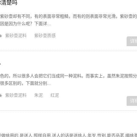
你清楚吗
紫砂壶却有不同，有的表面非常粗糙，而有的则表面非常光滑。紫砂壶的
是因为什么呢？下面详...
紫砂壶泥料
紫砂壶质感
详
么
色的，所以很多人会把它们当成同一种泥料。而事实上，虽然朱泥按照分
多区别的，下面就分别...
紫砂壶泥料
朱泥
红泥
详
做啥用的,是送人,照样自用,送人的话是送啥人,年岁,性别,能否品茗,喝啥