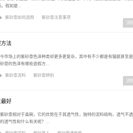
假如是...
紫砂壶如何选购
紫砂壶注意事项
详
假方法
今市场上的紫砂壶色泽种类却更多更复杂，其中有不少都是有猫腻甚至是
壶的色泽有哪些造假方...
紫砂壶泥料
紫砂壶辨别
详
性最好
紫砂壶相对于盖碗，它的优势在于其透气性，独特的泥料结构，透气不透
透气性和什么有关呢？...
紫砂壶泥料
紫砂艺人
紫砂壶透气性