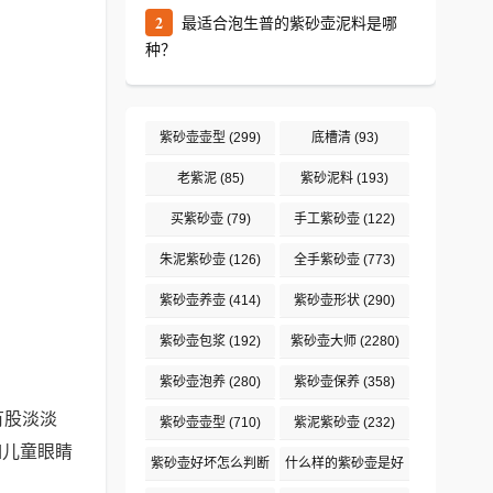
2
最适合泡生普的紫砂壶泥料是哪
种？
紫砂壶壶型
(299)
底槽清
(93)
老紫泥
(85)
紫砂泥料
(193)
买紫砂壶
(79)
手工紫砂壶
(122)
朱泥紫砂壶
(126)
全手紫砂壶
(773)
紫砂壶养壶
(414)
紫砂壶形状
(290)
紫砂壶包浆
(192)
紫砂壶大师
(2280)
紫砂壶泡养
(280)
紫砂壶保养
(358)
有股淡淡
紫砂壶壶型
(710)
紫泥紫砂壶
(232)
如儿童眼睛
紫砂壶好坏怎么判断
什么样的紫砂壶是好