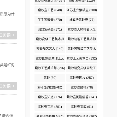
紫砂壶收藏价值
(557)
原矿紫砂壶
(1129)
紫砂壶工艺
(648)
江苏宜兴紫砂壶
(200)
质感为什
半手紫砂壶
(270)
林成浩紫砂壶
(77)
圆器紫砂壶
(171)
紫砂壶大师排名大全
细阅读
(2132)
紫砂高级工艺美术师
紫砂助理工艺美术师
(306)
(288)
紫砂陶艺艺人
(149)
紫砂国家级工艺美术
师
(318)
紫砂国家级助理工艺
紫砂工艺美术员
(132)
类是红泥
美术师
(192)
紫砂工艺美术师
(296)
紫砂研究员级高级工
艺美术师
(118)
紫砂
(80)
紫砂壶图片
(257)
细阅读
紫砂壶的器型种类
紫砂壶贴吧
(78)
(283)
紫砂壶知道
(176)
紫砂壶问题解答
(141)
紫砂壶百科
(201)
紫砂壶文库
(91)
茶,能否懂
老紫砂壶价格
(474)
紫砂壶市场价值
(267)