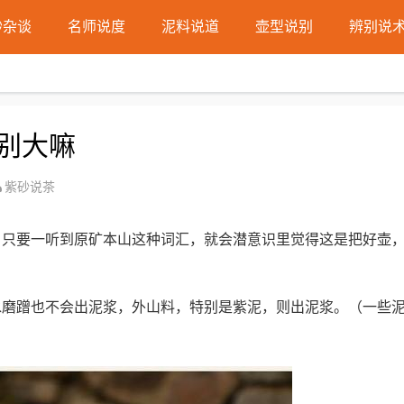
砂杂谈
名师说度
泥料说道
壶型说别
辨别说
别大嘛
紫砂说茶
，只要一听到原矿本山这种词汇，就会潜意识里觉得这是把好壶
水磨蹭也不会出泥浆，外山料，特别是紫泥，则出泥浆。（一些