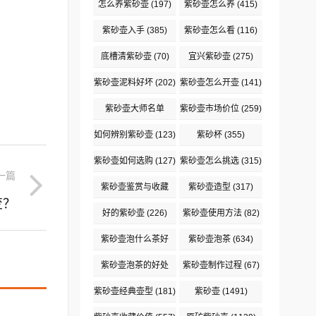
怎么养紫砂壶
(197)
紫砂壶怎么养
(415)
紫砂壶入手
(385)
紫砂壶怎么看
(116)
底槽清紫砂壶
(70)
宜兴紫砂壶
(275)
紫砂壶泥料好坏
(202)
紫砂壶怎么开壶
(141)
紫砂壶大师名单
紫砂壶市场价位
(259)
(2128)
如何辨别紫砂壶
(123)
紫砂杯
(355)
紫砂壶如何选购
(127)
紫砂壶怎么挑选
(315)
一篇
紫砂壶鉴赏与收藏
紫砂壶造型
(317)
变？
(148)
好的紫砂壶
(226)
紫砂壶使用方法
(82)
紫砂壶泡什么茶好
紫砂壶泡茶
(634)
(165)
紫砂壶泡茶的好处
紫砂壶制作过程
(67)
(172)
紫砂壶经典壶型
(181)
紫砂壶
(1491)